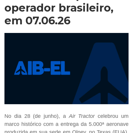
operador brasileiro,
em 07.06.26
No dia 28 (de junho), a
Air Tractor
celebrou um
marco histórico com a entrega da 5.000ª aeronave
produzida em sua sede em Olney, no Texas (EUA),