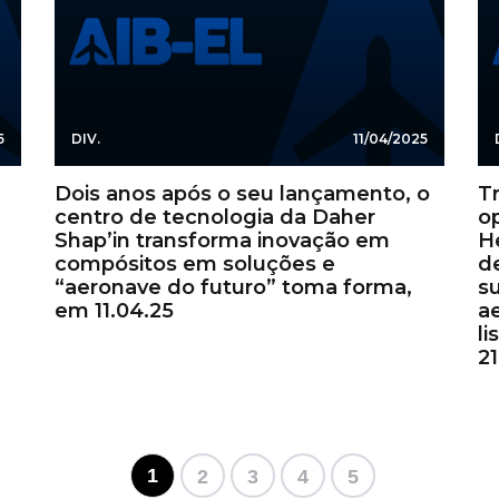
5
DIV.
11/04/2025
Dois anos após o seu lançamento, o
T
centro de tecnologia da Daher
o
Shap’in transforma inovação em
H
compósitos em soluções e
d
“aeronave do futuro” toma forma,
s
em 11.04.25
a
l
21
1
2
3
4
5