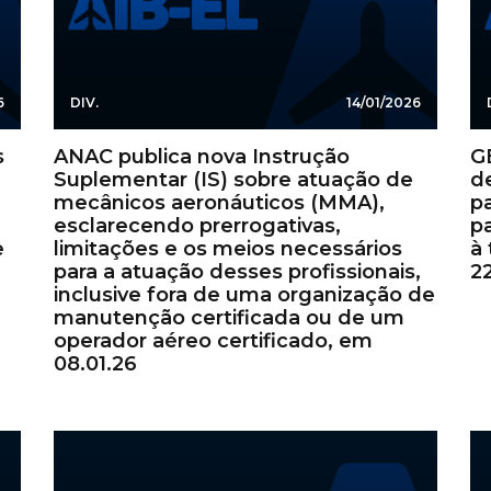
6
DIV.
14/01/2026
s
ANAC publica nova Instrução
G
Suplementar (IS) sobre atuação de
d
mecânicos aeronáuticos (MMA),
p
esclarecendo prerrogativas,
p
e
limitações e os meios necessários
à 
para a atuação desses profissionais,
22
inclusive fora de uma organização de
manutenção certificada ou de um
operador aéreo certificado, em
08.01.26