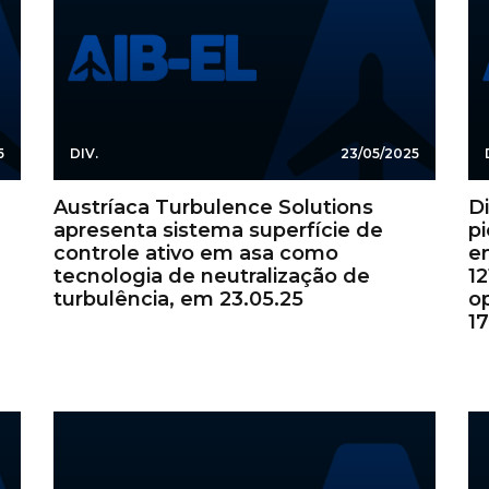
5
DIV.
23/05/2025
Austríaca Turbulence Solutions
Di
apresenta sistema superfície de
p
controle ativo em asa como
e
tecnologia de neutralização de
12
turbulência, em 23.05.25
o
17