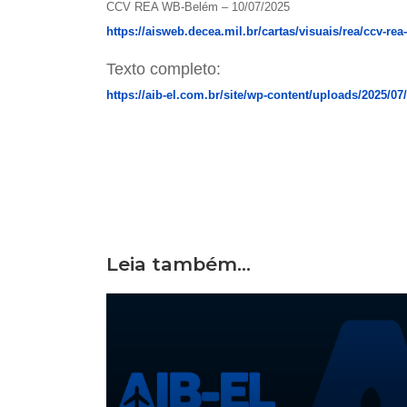
CCV REA WB-Belém – 10/07/2025
https://aisweb.decea.mil.br/cartas/visuais/rea/ccv-r
Texto completo:
https://aib-el.com.br/site/wp-content/uploads/2025
Leia também...