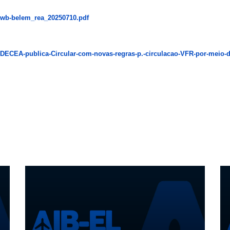
ea-wb-belem_rea_20250710.pdf
/07/DECEA-publica-Circular-com-novas-regras-p.-circulacao-VFR-por-mei