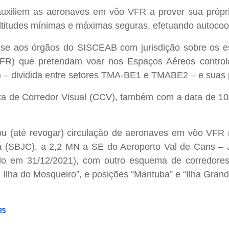
e auxiliem as aeronaves em vôo VFR a prover sua pró
altitudes mínimas e máximas seguras, efetuando autoco
m-se aos órgãos do SISCEAB com jurisdição sobre os 
FR) que pretendam voar nos Espaços Aéreos contro
– dividida entre setores TMA-BE1 e TMABE2 – e suas pr
a de Corredor Visual (CCV), também com a data de 10
u (até revogar) circulação de aeronaves em vôo VFR
ira (SBJC), a 2,2 MN a SE do Aeroporto Val de Cans – 
o em 31/12/2021), com outro esquema de corredores 
Ilha do Mosqueiro”, e posições “Marituba” e “Ilha Gran
25