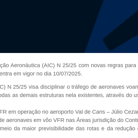
ação Aeronáutica (AIC) N 25/25 com novas regras para
entra em vigor no dia 10/07/2025.
IC) N 25/25 visa disciplinar o tráfego de aeronaves vo
das as demais estruturas nela existentes, através do 
o IFR em operação no aeroporto Val de Cans – Júlio Cez
ão de aeronaves em vôo VFR nas Áreas jurisdição do Con
eio da maior previsibilidade das rotas e da redução