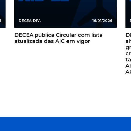
6
DECEA-DIV.
16/01/2026
DECEA publica Circular com lista
D
atualizada das AIC em vigor
a
gr
cr
t
AI
A