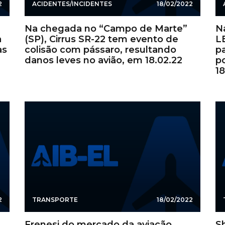
2
ACIDENTES/INCIDENTES
18/02/2022
Na chegada no “Campo de Marte”
N
a
(SP), Cirrus SR-22 tem evento de
L
as
colisão com pássaro, resultando
p
danos leves no avião, em 18.02.22
p
18
2
TRANSPORTE
18/02/2022
Frenesi do mercado da aviação
Sh