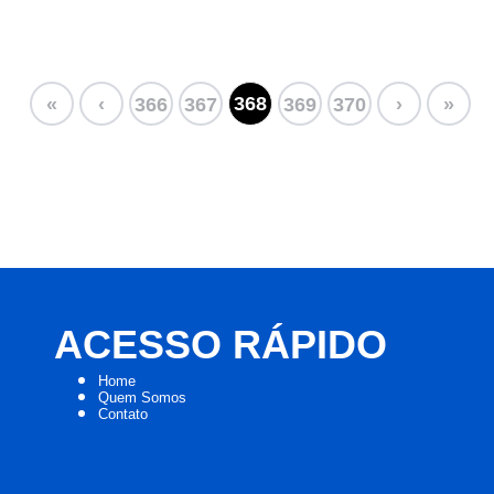
368
«
‹
366
367
369
370
›
»
ACESSO RÁPIDO
Home
Quem Somos
Contato