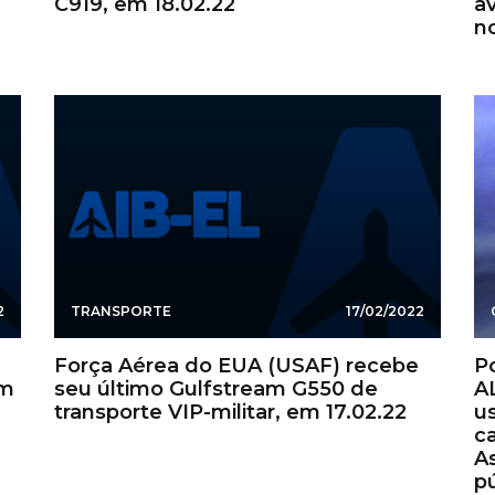
C919, em 18.02.22
av
no
2
TRANSPORTE
17/02/2022
Força Aérea do EUA (USAF) recebe
Po
em
seu último Gulfstream G550 de
A
transporte VIP-militar, em 17.02.22
u
c
A
pú