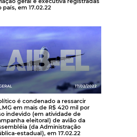
iação geral e executiva registradas
 país, em 17.02.22
GERAL
17/02/2022
lítico é condenado a ressarcir
LMG em mais de R$ 420 mil por
so indevido (em atividade de
ampanha eleitoral) de avião da
ssembléia (da Administração
blica-estadual), em 17.02.22