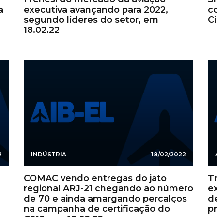
a
executiva avançando para 2022,
c
segundo líderes do setor, em
C
18.02.22
2
INDÚSTRIA
18/02/2022
COMAC vendo entregas do jato
T
regional ARJ-21 chegando ao número
e
de 70 e ainda amargando percalços
d
na campanha de certificação do
p