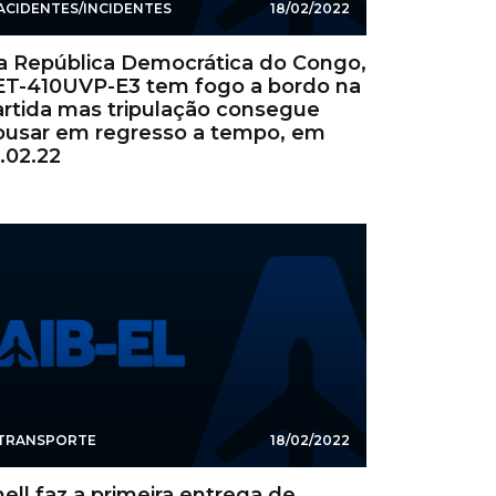
ACIDENTES/INCIDENTES
18/02/2022
a República Democrática do Congo,
ET-410UVP-E3 tem fogo a bordo na
artida mas tripulação consegue
ousar em regresso a tempo, em
.02.22
TRANSPORTE
18/02/2022
ell faz a primeira entrega de