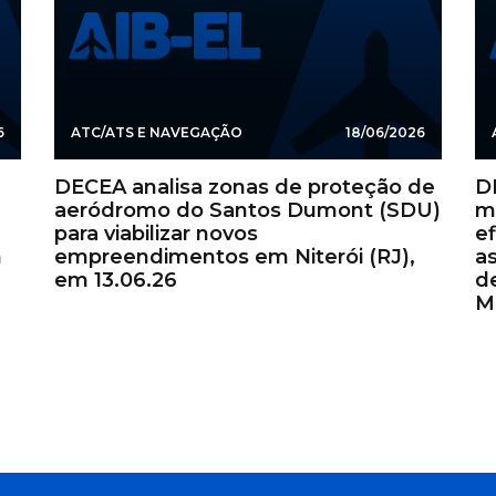
6
ATC/ATS E NAVEGAÇÃO
18/06/2026
DECEA analisa zonas de proteção de
D
aeródromo do Santos Dumont (SDU)
m
para viabilizar novos
ef
m
empreendimentos em Niterói (RJ),
a
em 13.06.26
d
M